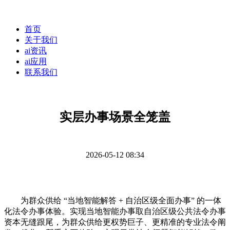
首页
关于我们
ai资讯
ai应用
联系我们
实层办事场景全笼盖
2026-05-12 08:34
为群众供给 “当地智能解答 + 自治区级全面办事” 的一体
化法令办事体验。实现当地智能办事取自治区级公共法令办事
资本无缝跟尾，为群众供给更权势巨子、更精准的专业法令阐