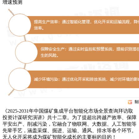
增速预测
《2025-2031年中国煤矿集成平台智能化市场全景查询拜访取
投资计谋研究演讲》共十二章。为了提超出跨越产效率、保障
平安出产、削减污染，它融合了物联网、大数据、人工智能等
先辈手艺，涵盖采煤、掘进、运输、通风、排水等各个环节。
无人化开采将成为煤矿智能化成长的主要标的目的！