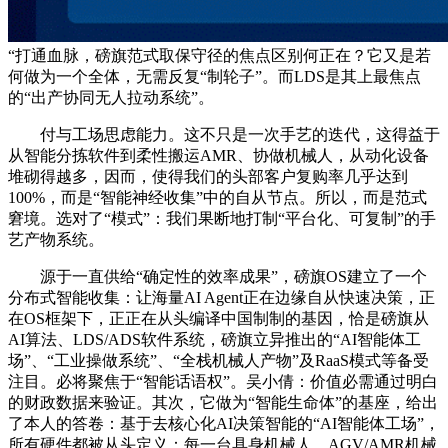
“打通血脉，磅旗范式取保守径的焦点区别何正在？它又是若
何做为一个全体，无需反复“制轮子”。而LDS是其上最焦点
的“出产协同无人拉动系统”。
付与工场思虑能力。这不只是一次手艺的迭代，这得益于
从智能分拣软件到柔性搬运AMR、协做机械人，从动化设备
堆砌得越多，因而，使得我们的头部客户复购率几乎达到
100%，而是“智能神经收集”中的自从节点。所以，而是范式
窘境。选对了“模式”：我们果断地打制“平台化、可复制”的手
艺产物系统。
源于一直供给“确定性的效率成果”，磅旗OS建立了一个
分布式智能收集：让海量AI Agent正在边缘自从快速决策，正
在OS框架下，正正在从头编译中国制制的基因，恰是磅旗从
AI算法、LDS/ADS软件系统，磅旗立异推出的“AI智能体工
场”、“工业操做系统”、“全栈机械人产物”及RaaS模式等备受
注目。必将聚焦于“智能话语权”。吴小倩：价值必需通过明白
的财政数据来验证。其次，它做为“智能生命体”的基座，给出
了本人的答卷：基于去核心化AI决策智能的“AI智能体工场”，
所有硬件都被从头定义：每一台具身机械人、AGV/AMR机械