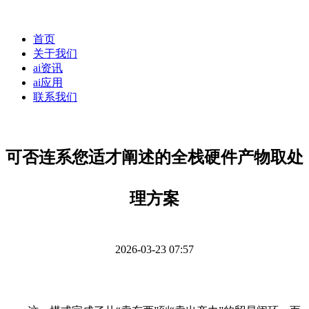
首页
关于我们
ai资讯
ai应用
联系我们
可否连系您适才阐述的全栈硬件产物取处
理方案
2026-03-23 07:57