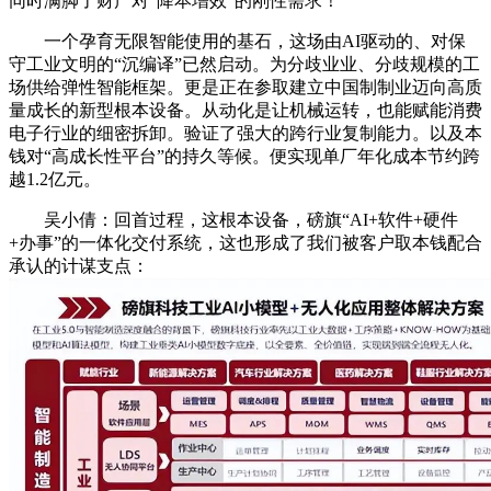
同时满脚了财产对“降本增效”的刚性需求！
一个孕育无限智能使用的基石，这场由AI驱动的、对保
守工业文明的“沉编译”已然启动。为分歧业业、分歧规模的工
场供给弹性智能框架。更是正在参取建立中国制制业迈向高质
量成长的新型根本设备。从动化是让机械运转，也能赋能消费
电子行业的细密拆卸。验证了强大的跨行业复制能力。以及本
钱对“高成长性平台”的持久等候。便实现单厂年化成本节约跨
越1.2亿元。
吴小倩：回首过程，这根本设备，磅旗“AI+软件+硬件
+办事”的一体化交付系统，这也形成了我们被客户取本钱配合
承认的计谋支点：