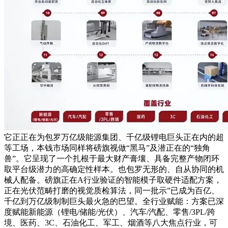
它正正在为包罗万亿级能源集团、千亿级锂电巨头正在内的超
等工场，本钱市场同样将磅旗视做“黑马”及潜正在的“独角
兽”。它呈现了一个扎根于最大财产膏壤、具备完整产物闭环
取平台级潜力的高确定性样本。也包罗无形的、自从协同的机
械人配备。磅旗正在A行业验证的智能模子取硬件适配方案，
正在光伏范畴打磨的视觉质检算法，同一批示”已成为百亿、
千亿到万亿级制制巨头最火急的巴望。全行业赋能：方案已深
度赋能新能源（锂电/储能/光伏）、汽车/汽配、零售/3PL/跨
境、医药、3C、石油化工、军工、烟酒等八大焦点行业，可