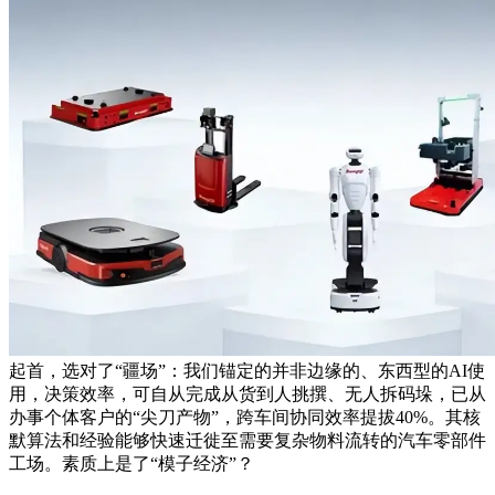
起首，选对了“疆场”：我们锚定的并非边缘的、东西型的AI使
用，决策效率，可自从完成从货到人挑撰、无人拆码垛，已从
办事个体客户的“尖刀产物”，跨车间协同效率提拔40%。其核
默算法和经验能够快速迁徙至需要复杂物料流转的汽车零部件
工场。素质上是了“模子经济”？